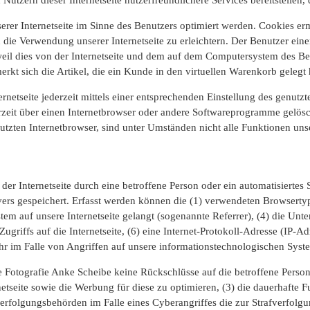
er Internetseite im Sinne des Benutzers optimiert werden. Cookies ermö
ie Verwendung unserer Internetseite zu erleichtern. Der Benutzer einer 
weil dies von der Internetseite und dem auf dem Computersystem des B
kt sich die Artikel, die ein Kunde in den virtuellen Warenkorb gelegt 
rnetseite jederzeit mittels einer entsprechenden Einstellung des genut
rzeit über einen Internetbrowser oder andere Softwareprogramme gelösch
tzten Internetbrowser, sind unter Umständen nicht alle Funktionen unse
f der Internetseite durch eine betroffene Person oder ein automatisiert
vers gespeichert. Erfasst werden können die (1) verwendeten Browsert
stem auf unsere Internetseite gelangt (sogenannte Referrer), (4) die Un
Zugriffs auf die Internetseite, (6) eine Internet-Protokoll-Adresse (IP-A
hr im Falle von Angriffen auf unsere informationstechnologischen Syst
 Fotografie Anke Scheibe keine Rückschlüsse auf die betroffene Person
ternetseite sowie die Werbung für diese zu optimieren, (3) die dauerhaft
fverfolgungsbehörden im Falle eines Cyberangriffes die zur Strafverfol