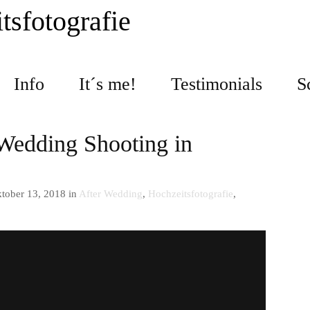
tsfotografie
Info
It´s me!
Testimonials
S
Wedding Shooting in
tober 13, 2018 in
After Wedding
,
Hochzeitsfotografie
,