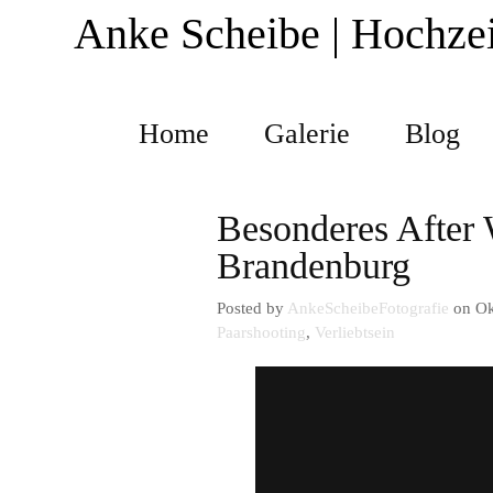
Anke Scheibe | Hochzei
Home
Galerie
Blog
Besonderes After 
Brandenburg
Posted by
AnkeScheibeFotografie
on Ok
Paarshooting
,
Verliebtsein