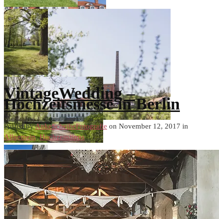
VintageWedding –
Hochzeitsmesse in Berlin
Posted by
AnkeScheibeFotografie
on November 12, 2017 in
Allgemein
,
Hochzeitstipps