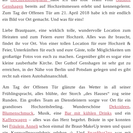
Genshagen
bereits auf Hochzeitsmessen erlebt und kennengelernt.
Zum Tag der Offenen Tür am 21. April 2018 habe ich mir endlich
ein Bild vor Ort gemacht. Und was für eins!
Liebe Brautpaare, eine wirklich tolle, wundervolle Location zum
Heiraten und zum Feiern eurer Hochzeit. Alles was ihr braucht,
findet ihr vor Ort. Von einer tollen Location für eure Hochzeit &
Feier, Unterkünften für euch und eure Gäste, tolle Möglichkeiten um
großartige Fotos von euch zu machen. Gegenüber gibt es sogar eine
kleine zauberhafte Kirche. Der Guthof Genshagen ist sehr gut zu
erreichen, in der Nähe von Berlin und Potsdam gelegen und es gibt
recht nah einen Autobahnanschluß.
Am Tag der Offenen Tür glänzte das Wetter in all seiner
Frühlingspracht, alles blühte, der Storch „des Hauses“ zog seine
Runden. Ein großes Team an Dienstleistern sorgte vor Ort für ein
grandioses Hochzeitsfeeling. Wunderschöne
Dekoideen
,
Blumenschmuck
, Musik, eine
Bar mit kühlen Drinks
und ein
Kaffeewagen
– alles was das Herz begehrt. Bräute in spe konnten
bei
Fräulein Anneli
schon einmal ihr Braut-MakeUp testen und quasi
ein Kurzwellnesserlebnis erleben :). Und
SnapShot2go
war mit