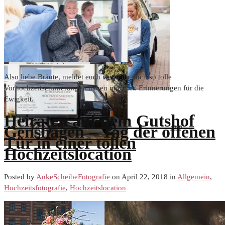
Also liebe Bräute, meldet euch wenn ihr auch so tolle
Vorhochzeitserinnerungen haben möchtet. Erinnerungen für die
Ewigkeit.
Heiraten auf dem Gutshof
Genshagen – Tag der offenen
Tür in einer tollen
Hochzeitslocation
Posted by
AnkeScheibeFotografie
on April 22, 2018 in
Allgemein
,
Hochzeitsfotografie
,
Hochzeitslocation