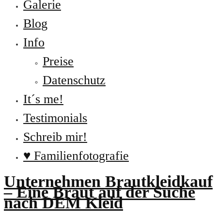
Galerie
Blog
Info
Preise
Datenschutz
It´s me!
Testimonials
Schreib mir!
♥ Familienfotografie
Unternehmen Brautkleidkauf
– Eine Braut auf der Suche
nach DEM Kleid