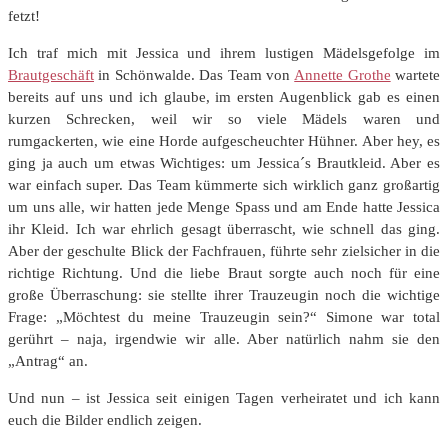
fetzt!
Ich traf mich mit Jessica und ihrem lustigen Mädelsgefolge im
Brautgeschäft
in Schönwalde. Das Team von
Annette Grothe
wartete
bereits auf uns und ich glaube, im ersten Augenblick gab es einen
kurzen Schrecken, weil wir so viele Mädels waren und
rumgackerten, wie eine Horde aufgescheuchter Hühner. Aber hey, es
ging ja auch um etwas Wichtiges: um Jessica´s Brautkleid. Aber es
war einfach super. Das Team kümmerte sich wirklich ganz großartig
um uns alle, wir hatten jede Menge Spass und am Ende hatte Jessica
ihr Kleid. Ich war ehrlich gesagt überrascht, wie schnell das ging.
Aber der geschulte Blick der Fachfrauen, führte sehr zielsicher in die
richtige Richtung. Und die liebe Braut sorgte auch noch für eine
große Überraschung: sie stellte ihrer Trauzeugin noch die wichtige
Frage: „Möchtest du meine Trauzeugin sein?“ Simone war total
gerührt – naja, irgendwie wir alle. Aber natürlich nahm sie den
„Antrag“ an.
Und nun – ist Jessica seit einigen Tagen verheiratet und ich kann
euch die Bilder endlich zeigen.