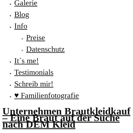
Galerie
Blog
Info
Preise
Datenschutz
It´s me!
Testimonials
Schreib mir!
♥ Familienfotografie
Unternehmen Brautkleidkauf
– Eine Braut auf der Suche
nach DEM Kleid