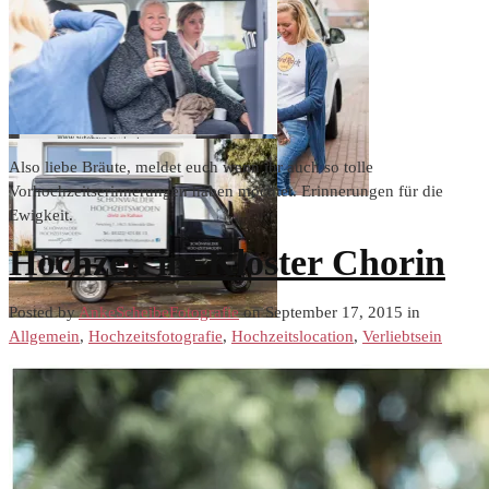
Also liebe Bräute, meldet euch wenn ihr auch so tolle
Vorhochzeitserinnerungen haben möchtet. Erinnerungen für die
Ewigkeit.
Hochzeit im Kloster Chorin
Posted by
AnkeScheibeFotografie
on September 17, 2015 in
Allgemein
,
Hochzeitsfotografie
,
Hochzeitslocation
,
Verliebtsein