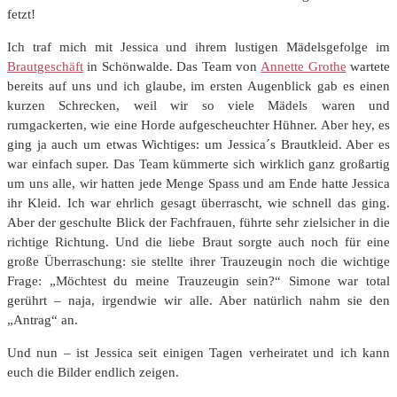
fetzt!
Ich traf mich mit Jessica und ihrem lustigen Mädelsgefolge im
Brautgeschäft
in Schönwalde. Das Team von
Annette Grothe
wartete
bereits auf uns und ich glaube, im ersten Augenblick gab es einen
kurzen Schrecken, weil wir so viele Mädels waren und
rumgackerten, wie eine Horde aufgescheuchter Hühner. Aber hey, es
ging ja auch um etwas Wichtiges: um Jessica´s Brautkleid. Aber es
war einfach super. Das Team kümmerte sich wirklich ganz großartig
um uns alle, wir hatten jede Menge Spass und am Ende hatte Jessica
ihr Kleid. Ich war ehrlich gesagt überrascht, wie schnell das ging.
Aber der geschulte Blick der Fachfrauen, führte sehr zielsicher in die
richtige Richtung. Und die liebe Braut sorgte auch noch für eine
große Überraschung: sie stellte ihrer Trauzeugin noch die wichtige
Frage: „Möchtest du meine Trauzeugin sein?“ Simone war total
gerührt – naja, irgendwie wir alle. Aber natürlich nahm sie den
„Antrag“ an.
Und nun – ist Jessica seit einigen Tagen verheiratet und ich kann
euch die Bilder endlich zeigen.