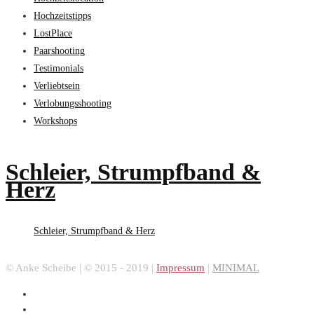
Hochzeitstipps
LostPlace
Paarshooting
Testimonials
Verliebtsein
Verlobungsshooting
Workshops
Schleier, Strumpfband &
Herz
Schleier, Strumpfband & Herz
© Anke Scheibe | © 2015 - 2019 |
Impressum
|
MINIMAL