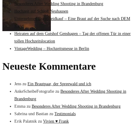
Besonderes After Wedding Shooting in Brandenburg
Hochzeit auf Schloß Neuhausen
Unternehmen Brautkleidkauf – Eine Braut auf der Suche nach DEM
Kleid
Heiraten auf dem Gutshof Genshagen – Tag der offenen Tür in einer
tollen Hochzeitslocation
VintageWedding – Hochzeitsmesse in Berlin
Neueste Kommentare
Jens
zu
Ein Brautpaar, der Spreewald und ich
AnkeScheibeFotografie
zu
Besonderes After Wedding Shooting in
Brandenburg
Emma
zu
Besonderes After Wedding Shooting in Brandenburg
Sabrina und Bastian
zu
Testimonials
Erik Palatnik
zu
Vivien ♥ Frank