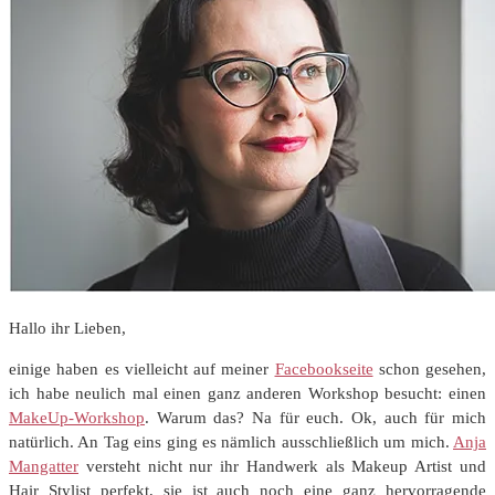
Hallo ihr Lieben,
einige haben es vielleicht auf meiner
Facebookseite
schon gesehen,
ich habe neulich mal einen ganz anderen Workshop besucht: einen
MakeUp-Workshop
. Warum das? Na für euch. Ok, auch für mich
natürlich. An Tag eins ging es nämlich ausschließlich um mich.
Anja
Mangatter
versteht nicht nur ihr Handwerk als Makeup Artist und
Hair Stylist perfekt, sie ist auch noch eine ganz hervorragende