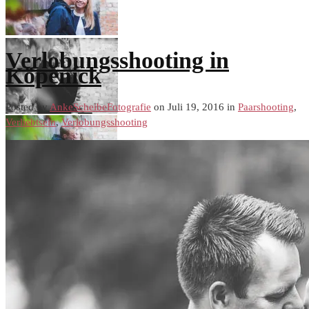
Verlobungsshooting in
Köpenick
Posted by
AnkeScheibeFotografie
on Juli 19, 2016 in
Paarshooting
,
Verliebtsein
,
Verlobungsshooting