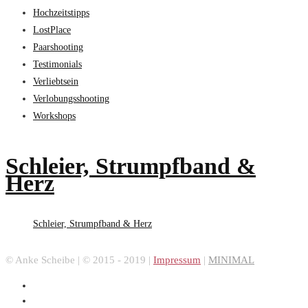
Hochzeitstipps
LostPlace
Paarshooting
Testimonials
Verliebtsein
Verlobungsshooting
Workshops
Schleier, Strumpfband &
Herz
Schleier, Strumpfband & Herz
© Anke Scheibe | © 2015 - 2019 |
Impressum
|
MINIMAL