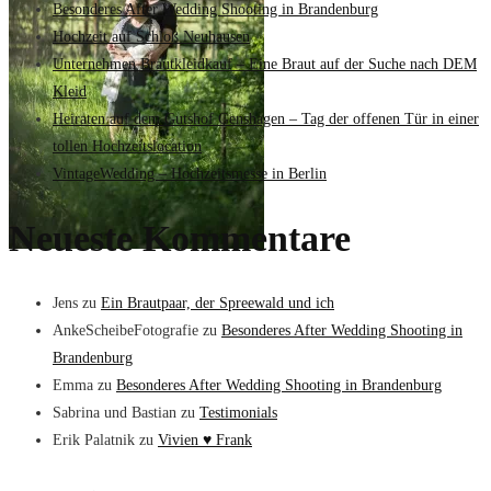
Besonderes After Wedding Shooting in Brandenburg
Hochzeit auf Schloß Neuhausen
Unternehmen Brautkleidkauf – Eine Braut auf der Suche nach DEM
Kleid
Heiraten auf dem Gutshof Genshagen – Tag der offenen Tür in einer
tollen Hochzeitslocation
VintageWedding – Hochzeitsmesse in Berlin
Neueste Kommentare
Jens
zu
Ein Brautpaar, der Spreewald und ich
AnkeScheibeFotografie
zu
Besonderes After Wedding Shooting in
Brandenburg
Emma
zu
Besonderes After Wedding Shooting in Brandenburg
Sabrina und Bastian
zu
Testimonials
Erik Palatnik
zu
Vivien ♥ Frank