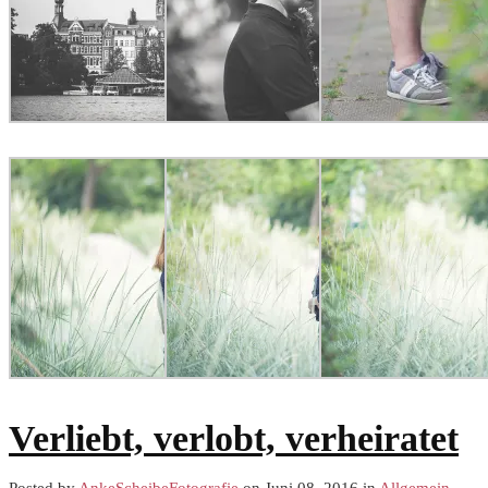
Verliebt, verlobt, verheiratet
Posted by
AnkeScheibeFotografie
on Juni 08, 2016 in
Allgemein
,