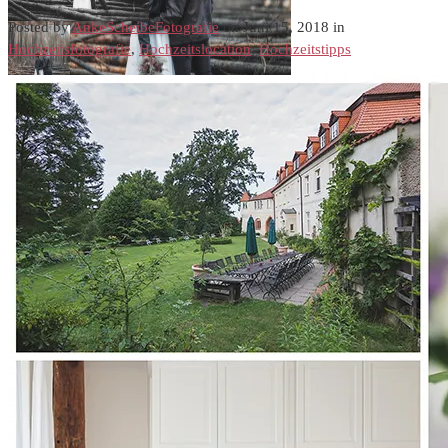
Posted by
AnkeScheibeFotografie
on Juni 15, 2018 in
Hochzeitsfotografie
,
Hochzeitslocation
,
Hochzeitstipps
Brandenburg