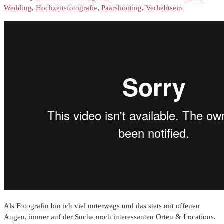
Wedding
,
Hochzeitsfotografie
,
Paarshooting
,
Verliebtsein
Als Fotografin bin ich viel unterwegs und das stets mit offenen
Augen, immer auf der Suche noch interessanten Orten & Locations.